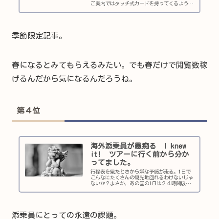
ご案内ではタッチ式カードを持ってくるように
ご案内が必要です。 海外添乗に行く機会が増
えてきたのと同時に、お金の常識がどんどん変
わっていっていることに驚きます。今回はオラ
ンダを例に最新事情を交えて添乗員に必要な情
報をお届けします
季節限定記事。
春になるとみてもらえるみたい。でも春だけで閲覧数稼
げるんだから気になるんだろうね。
第４位
海外添乗員が愚痴る I knew
it! ツアーに行く前から分か
ってました。
行程表を見たときから嫌な予感が走る。1日で
こんなにたくさんの観光地回れるわけないじゃ
ないか？まさか、あの国の1日は２４時間以上
あるのか？
添乗員にとっての永遠の課題。