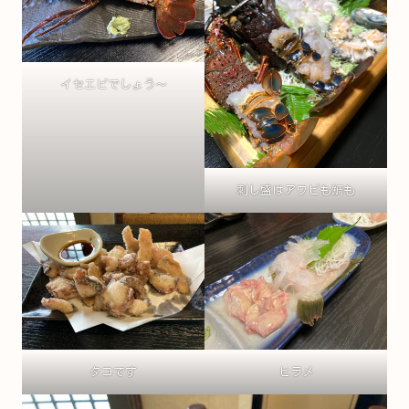
イセエビでしょう～
刺し盛はアワビも鯛も
タコです
ヒラメ