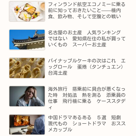
フィンランド航空エコノミーに乗る
前に知っておきたいこと——機内
食、飲み物、そして空腹との戦い
名古屋のお土産 人気ランキング
ではない 愛知県在住の私が買って
いくもの スーパーお土産
パイナップルケーキの次はこれ エ
ッグロール 蛋捲（タンチュエン）
台湾土産
海外旅行 搭乗前に具合が悪くなっ
た時 対処法 熱を測る 添乗員の
仕事 飛行機に乗る ケーススタデ
ィ
中国ドラマあるある ５選 短劇
現代もの ショートドラマ おスス
メカップル