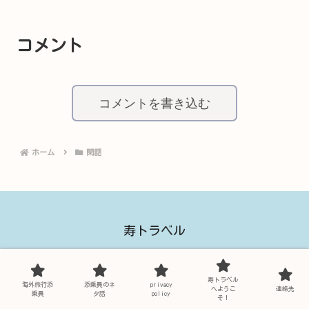
コメント
コメントを書き込む
ホーム
閑話
寿トラベル
海外旅行添乗員
添乗員のネタ話
寿トラベル
海外旅行添
添乗員のネ
privacy
privacy policy
寿トラベルへようこそ！
へようこ
連絡先
乗員
タ話
policy
そ！