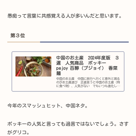
愚痴って言葉に共感覚える人が多いんだと思います。
第３位
中国のお土産 2024年度版 ３
選 人気商品 ポッキー
pejoy 百醇（プジョイ） 香菜
麺
中国のお土産 中国に旅行へ行くと意外と困る
のがお土産選び 正直言うと中国のお土産（特
に食べ物）、人気がない でもいつも進化して
る中国だからお土産も進化していますよ！ パ
ンダだけではありません!! 中国のお土産
１． お菓子 ポッキーとpejoy 百醇（プジョ
イ） スーパーマーケットで買うのが、一番無
難だし ...
今年のスマッシュヒット、中国ネタ。
ポッキーの人気と言っても過言ではないでしょう。さす
がグリコ。