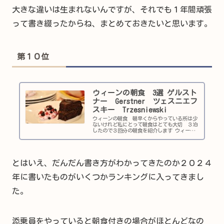
大きな違いは生まれないんですが、それでも１年間頑張
って書き綴ったからね、まとめておきたいと思います。
第１０位
ウィーンの朝食 3選 ゲルスト
ナー Gerstner ツェスニエフ
スキー Trzesniewski
ウィーンの朝食 朝早くからやっている所は少
ないけれど私にとって朝食はとても大切 ３泊
したので３回分の朝食を紹介します ウィーン
って言うだけで華やかです。今回はウィーンに
３連泊したのですが、朝食なしプランでのホテ
ル予約でした。せっかくなので張り切って朝食
に出掛けました。 ウィーンの朝食 １日目
ゲルストナー
とはいえ、だんだん書き方がわかってきたのか２０２４
年に書いたものがいくつかランキングに入ってきまし
た。
添乗員をやっていると朝食付きの場合がほとんどなの