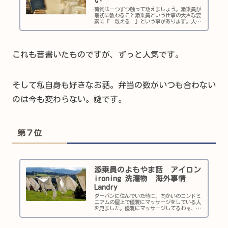
い
荷物は一つずつ触って数えましょう。添乗員が
最初に教わること添乗員という仕事の大きな要
素に『 数える 』という事があります。人数
を数える、席数を数える、弁当を数える、荷物
を数える‥‥四六時中数えています。Mりん先
輩は、道端の自転車置き場の横を...
これも昔書いたものですが、ずっと人気です。
そして私自身も好きなお話。弁当の数がいつも合わない
のは今も変わらない。謎です。
第７位
添乗員のよもやま話 アイロン
ironing 洗濯物 海外事情
Landry
ダーバンに住んでいた時に、向かいのコンドミ
ニアムの屋上で優雅にマッサージをしている人
を見ました。優雅にマッサージしてるわぁ、と
思って目を凝らしてよく見たらアイロンをかけ
ている人でした。とってもいいお天気の空の下
で、優雅にアイロン…絵にかいた...