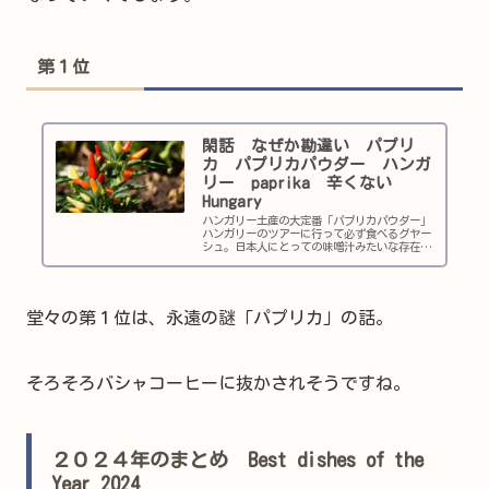
第１位
閑話 なぜか勘違い パプリ
カ パプリカパウダー ハンガ
リー paprika 辛くない
Hungary
ハンガリー土産の大定番「パプリカパウダー」
ハンガリーのツアーに行って必ず食べるグヤー
シュ。日本人にとっての味噌汁みたいな存在の
食べ物なので、必ず説明もします。で、欠かせ
ない調味料が「パプリカパウダー」（ペースト
でもいい）。私は、ずっと不思議...
堂々の第１位は、永遠の謎「パプリカ」の話。
そろそろバシャコーヒーに抜かされそうですね。
２０２４年のまとめ Best dishes of the
Year 2024