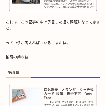
新幹線の特大荷物スペース付き座席について
今現在まだセントレアからの国際線はあまり飛
んでいないので、東京や関空からの飛行機に乗
る機会が多くなりました。 なのでおのずと新
幹線を利用する機会が増えています。 が、こ
の特大荷物スペース付きの座席の確保がなかな
か厳しい。 前もって予約すればそんなことは
ないのだろうけど、
これは、この記事の中で予言した通り問題になってます
ね。
っていうか考えればわかるじゃんね。
納得の第６位
第５位
海外添乗 オランダ タッチ式
カード 決済 現金不可 Cash
Free
ヨーロッパでは タッチ式カード 決済でしか受
け付けていないものが増えています。添乗前の