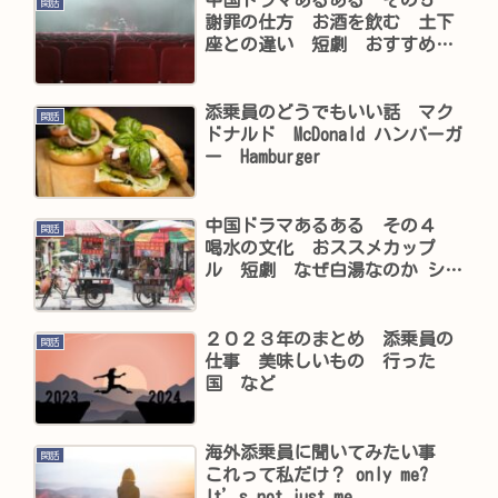
閑話
謝罪の仕方 お酒を飲む 土下
座との違い 短劇 おすすめド
ラマ
添乗員のどうでもいい話 マク
閑話
ドナルド McDonald ハンバーガ
ー Hamburger
中国ドラマあるある その４
閑話
喝水の文化 おススメカップ
ル 短劇 なぜ白湯なのか ショ
ートドラマ
２０２３年のまとめ 添乗員の
閑話
仕事 美味しいもの 行った
国 など
海外添乗員に聞いてみたい事
閑話
これって私だけ？ only me?
It’s not just me.