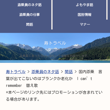
添乗員のネタ話
よもやま話
添乗員の仕事
国別情報
閑話
マナー
寿トラベル
添乗員にあったらいいなという情報をお届けします。
寿トラベル
>
添乗員のネタ話
>
閑話
>
国内添乗 言
葉が出てこないのはブランクか老化か I can’t
remember 替え歌
*本ページのリンク先にはプロモーションが含まれてい
る場合があります。