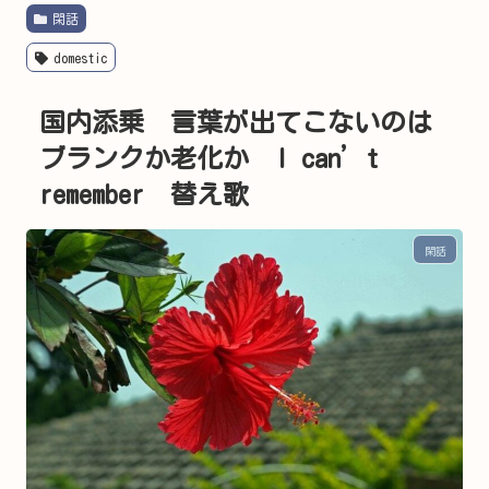
閑話
domestic
国内添乗 言葉が出てこないのは
ブランクか老化か I can’t
remember 替え歌
閑話