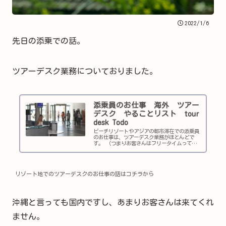
2022/1/6
先日の添乗での話。
ツアーデスク業務についておりました。
添乗員のお仕事 海外 ツアー
デスク やることリスト tour
desk Todo
ビーチリゾートやアジアの都市滞在での添乗員
のお仕事は、ツアーデスク業務がほとんどで
す。 （つまりお客さんはフリータイムってこ
とです。） 到着したらすぐにツアーデスクの
準備にかかります。 そもそもツアーデスクが
頼んでないのであれば、始まりません。 手配
がない時は、ロビーのソファに時間を決めて座
ってるしかあ ...
リゾート地でのツアーデスクのお仕事の話はコチラから
沖縄と言っても国内ですし、あまりお客さんは来てくれ
ません。