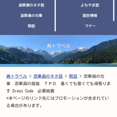
添乗員のネタ話
よもやま話
添乗員の仕事
国別情報
閑話
マナー
寿トラベル
添乗員にあったらいいなという情報をお届けします。
寿トラベル
>
添乗員のネタ話
>
閑話
>
添乗員の仕
事 添乗員の服装 ＴＰＯ 暑くても寒くても頑張りま
す Dress Code 必要経費
*本ページのリンク先にはプロモーションが含まれてい
る場合があります。