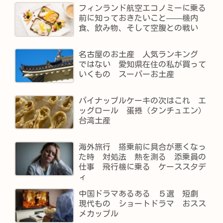
フィンランド航空エコノミーに乗る
前に知っておきたいこと——機内
食、飲み物、そして空腹との戦い
名古屋のお土産 人気ランキング
ではない 愛知県在住の私が買って
いくもの スーパーお土産
パイナップルケーキの次はこれ エ
ッグロール 蛋捲（タンチュエン）
台湾土産
海外旅行 搭乗前に具合が悪くなっ
た時 対処法 熱を測る 添乗員の
仕事 飛行機に乗る ケーススタデ
ィ
中国ドラマあるある ５選 短劇
現代もの ショートドラマ おスス
メカップル