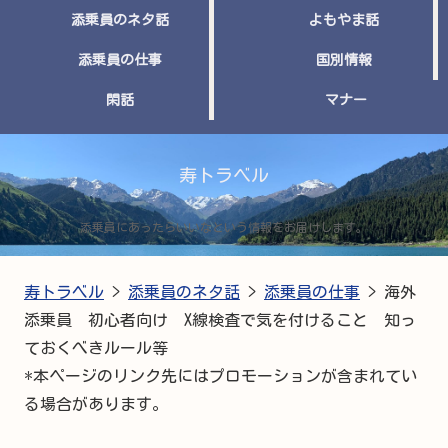
添乗員のネタ話
よもやま話
添乗員の仕事
国別情報
閑話
マナー
寿トラベル
添乗員にあったらいいなという情報をお届けします。
寿トラベル
>
添乗員のネタ話
>
添乗員の仕事
>
海外
添乗員 初心者向け X線検査で気を付けること 知っ
ておくべきルール等
*本ページのリンク先にはプロモーションが含まれてい
る場合があります。