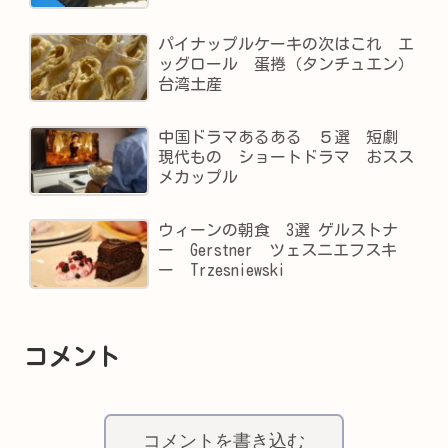
パイナップルケーキの次はこれ エ
ッグロール 蛋捲（タンチュエン）
台湾土産
中国ドラマあるある ５選 短劇
現代もの ショートドラマ おスス
メカップル
ウィーンの朝食 3選 ゲルストナ
ー Gerstner ツェスニエフスキ
ー Trzesniewski
コメント
コメントを書き込む