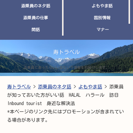
添乗員のネタ話
よもやま話
添乗員の仕事
国別情報
閑話
マナー
寿トラベル
添乗員にあったらいいなという情報をお届けします。
寿トラベル
>
添乗員のネタ話
>
よもやま話
>
添乗員
が知っておいた方がいい話 HALAL ハラール 訪日
Inbound tourist 身近な解決法
*本ページのリンク先にはプロモーションが含まれてい
る場合があります。