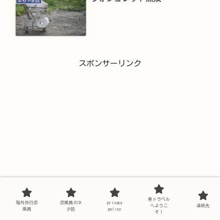
よもやま話
スポンサーリンク
寿トラベル
海外旅行添
添乗員のネ
privacy
へようこ
連絡先
乗員
タ話
policy
そ！