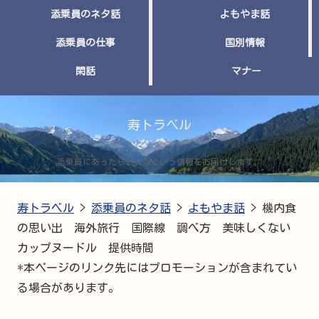
添乗員のネタ話
よもやま話
添乗員の仕事
国別情報
閑話
マナー
寿トラベル
添乗員にあったらいいなという情報をお届けします。
寿トラベル
>
添乗員のネタ話
>
よもやま話
>
機内食
の思い出 海外旅行 国際線 調べ方 美味しくない
カップヌードル 提供時間
*本ページのリンク先にはプロモーションが含まれてい
る場合があります。