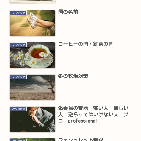
国の名前
よもやま話
コーヒーの国・紅茶の国
よもやま話
冬の乾燥対策
よもやま話
添乗員の昔話 怖い人 優しい
よもやま話
人 逆らってはいけない人 プ
ロ professional
ウォシュレット無双