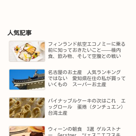
人気記事
フィンランド航空エコノミーに乗る
前に知っておきたいこと——機内
食、飲み物、そして空腹との戦い
名古屋のお土産 人気ランキング
ではない 愛知県在住の私が買って
いくもの スーパーお土産
パイナップルケーキの次はこれ エ
ッグロール 蛋捲（タンチュエン）
台湾土産
ウィーンの朝食 3選 ゲルストナ
ー Gerstner ツェスニエフスキ