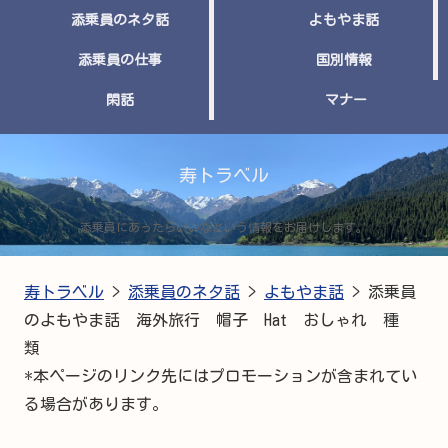
添乗員のネタ話
よもやま話
添乗員の仕事
国別情報
閑話
マナー
寿トラベル
添乗員にあったらいいなという情報をお届けします。
寿トラベル
>
添乗員のネタ話
>
よもやま話
>
添乗員
のよもやま話 海外旅行 帽子 Hat おしゃれ 種
類
*本ページのリンク先にはプロモーションが含まれてい
る場合があります。