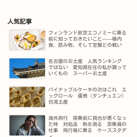
人気記事
フィンランド航空エコノミーに乗る
前に知っておきたいこと——機内
食、飲み物、そして空腹との戦い
名古屋のお土産 人気ランキング
ではない 愛知県在住の私が買って
いくもの スーパーお土産
パイナップルケーキの次はこれ エ
ッグロール 蛋捲（タンチュエン）
台湾土産
海外旅行 搭乗前に具合が悪くなっ
た時 対処法 熱を測る 添乗員の
仕事 飛行機に乗る ケーススタデ
ィ