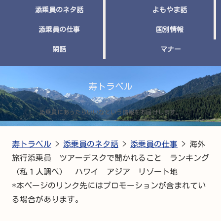
添乗員のネタ話
よもやま話
添乗員の仕事
国別情報
閑話
マナー
寿トラベル
添乗員にあったらいいなという情報をお届けします。
寿トラベル
>
添乗員のネタ話
>
添乗員の仕事
>
海外
旅行添乗員 ツアーデスクで聞かれること ランキング
（私１人調べ） ハワイ アジア リゾート地
*本ページのリンク先にはプロモーションが含まれてい
る場合があります。