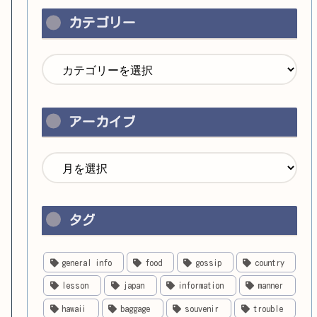
カテゴリー
アーカイブ
タグ
general info
food
gossip
country
lesson
japan
information
manner
hawaii
baggage
souvenir
trouble