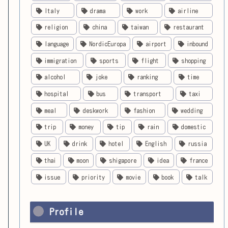
Italy
drama
work
airline
religion
china
taiwan
restaurant
language
NordicEuropa
airport
inbound
immigration
sports
flight
shopping
alcohol
joke
ranking
time
hospital
bus
transport
taxi
meal
deskwork
fashion
wedding
trip
money
tip
rain
domestic
UK
drink
hotel
English
russia
thai
moon
shigapore
idea
france
issue
priority
movie
book
talk
Profile