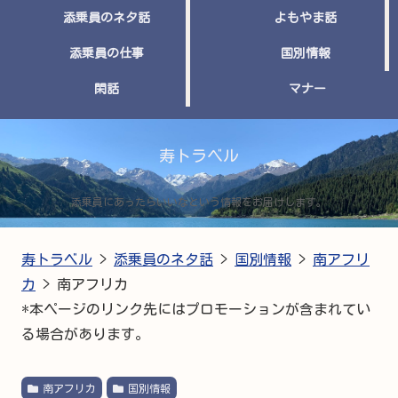
添乗員のネタ話
よもやま話
添乗員の仕事
国別情報
閑話
マナー
寿トラベル
添乗員にあったらいいなという情報をお届けします。
寿トラベル
>
添乗員のネタ話
>
国別情報
>
南アフリ
カ
>
南アフリカ
*本ページのリンク先にはプロモーションが含まれてい
る場合があります。
南アフリカ
国別情報